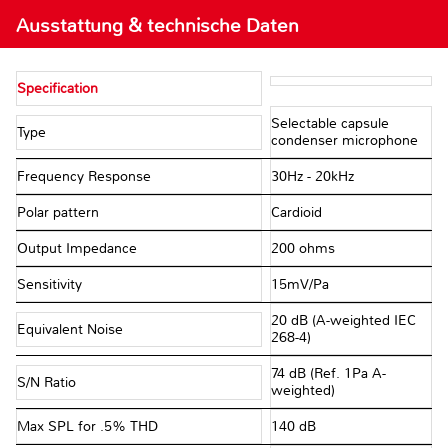
Ausstattung & technische Daten
Specification
Selectable capsule
Type
condenser microphone
Frequency Response
30Hz - 20kHz
Polar pattern
Cardioid
Output Impedance
200 ohms
Sensitivity
15mV/Pa
20 dB (A-weighted IEC
Equivalent Noise
268-4)
74 dB (Ref. 1Pa A-
S/N Ratio
weighted)
Max SPL for .5% THD
140 dB