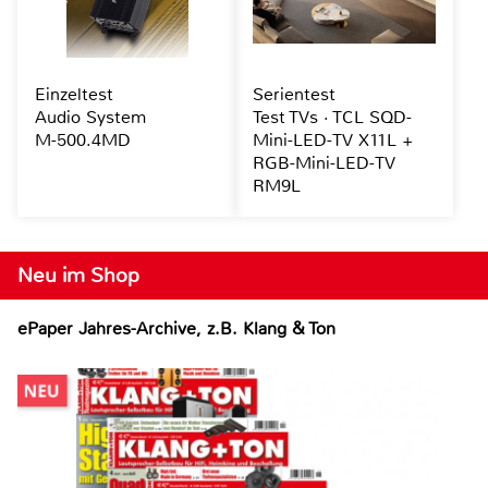
Einzeltest
Serientest
Audio System
Test TVs · TCL SQD-
M-500.4MD
Mini-LED-TV X11L +
RGB-Mini-LED-TV
RM9L
Neu im Shop
ePaper Jahres-Archive, z.B. Klang & Ton