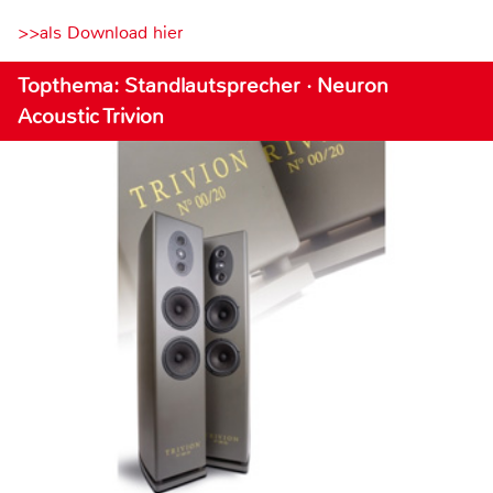
>>als Download hier
Topthema: Standlautsprecher · Neuron
Acoustic Trivion