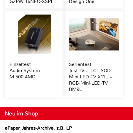
GZPW 15NEO-XSPL
Design One
Einzeltest
Serientest
Audio System
Test TVs · TCL SQD-
M-500.4MD
Mini-LED-TV X11L +
RGB-Mini-LED-TV
RM9L
Neu im Shop
ePaper Jahres-Archive, z.B. LP