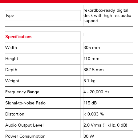
rekordbox-ready, digital
Type
deck with high-res audio
support
Specifications
Width
305 mm
Height
110 mm
Depth
382.5 mm
Weight
3.7 kg
Frequency Range
4 - 20,000 Hz
Signal-to-Noise Ratio
115 dB
Distortion
< 0.003 %
Audio Output Level
2.0 Vrms (1 kHz, 0 dB)
Power Consumption
30 W