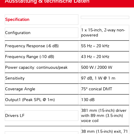
Ausstattung & technische Daten
Specification
1 x 15-inch, 2-way non-
Configuration
powered
Frequency Response (-6 dB)
55 Hz – 20 kHz
Frequency Range (-10 dB)
43 Hz – 20 kHz
Power capacity: continuous/peak
500 W / 2000 W
Sensitivity
97 dB, 1 W @ 1 m
Coverage Angle
75° conical DMT
Output1 (Peak SPL @ 1m)
130 dB
381 mm (15-inch) driver
Drivers LF
with 89 mm (3.5-inch)
voice coil
38 mm (1.5-inch) exit, 71