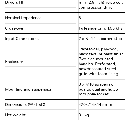
Drivers HF
mm (2.8-inch) voice coil,
compression driver
Nominal Impedance
8Ω
Cross-over
Full-range only, 1.55 kHz
Input Connections
2 x NL4 1 x barrier strip
Trapezoidal, plywood,
black texture paint finish.
Two side mounted
Enclosure
handles. Perforated,
powder-coated steel
grille with foam lining.
3 x M10 suspension
Mounting and suspension
points, dual angle, 35
mm pole-socket
Dimensions (W×H×D)
420x716x445 mm
Net weight
31 kg