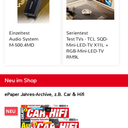
Einzeltest
Serientest
Audio System
Test TVs · TCL SQD-
M-500.4MD
Mini-LED-TV X11L +
RGB-Mini-LED-TV
RM9L
Neu im Shop
ePaper Jahres-Archive, z.B. Car & Hifi