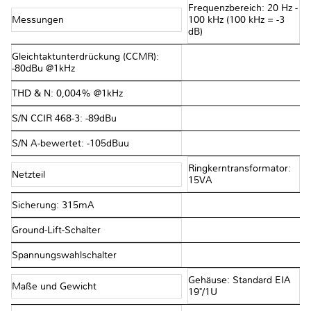
Frequenzbereich: 20 Hz -
Messungen
100 kHz (100 kHz = -3
dB)
Gleichtaktunterdrückung (CCMR):
-80dBu @1kHz
THD & N: 0,004% @1kHz
S/N CCIR 468-3: -89dBu
S/N A-bewertet: -105dBuu
Ringkerntransformator:
Netzteil
15VA
Sicherung: 315mA
Ground-Lift-Schalter
Spannungswahlschalter
Gehäuse: Standard EIA
Maße und Gewicht
19"/1U