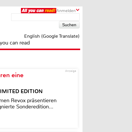
Anmelden
English (Google Translate)
 you can read
Anzeige
ren eine
– LIMITED EDITION
men Revox präsentieren
nierte Sonderedition...