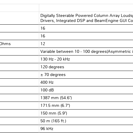
Digitally Steerable Powered Column Array Louds
Drivers, Integrated DSP and BeamEngine GUI Contr
16
16
4 Ohms
12
Variable between 10 - 100 degrees(Asymmetric 
130 Hz - 20 kHz
120 degrees
± 70 degrees
400 Hz
100 dB
1387 mm (54.6")
171.5 mm (6.7")
150 mm (5.9")
50 m (165 ft.)
96 kHz