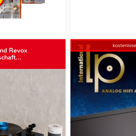
kostenlos
und Revox
schaft…