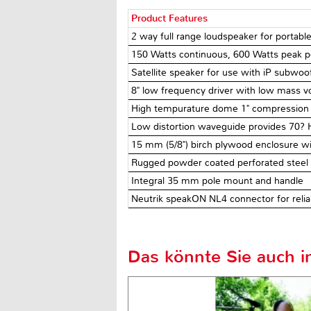
Product Features
2 way full range loudspeaker for portable
150 Watts continuous, 600 Watts peak 
Satellite speaker for use with iP subwoo
8" low frequency driver with low mass vo
High tempurature dome 1" compression 
Low distortion waveguide provides 70? H
15 mm (5/8") birch plywood enclosure wi
Rugged powder coated perforated steel 
Integral 35 mm pole mount and handle
Neutrik speakON NL4 connector for reliab
Das könnte Sie auch in