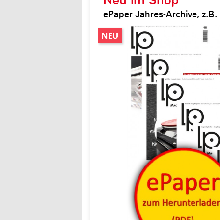
Neu im Shop
ePaper Jahres-Archive, z.B.