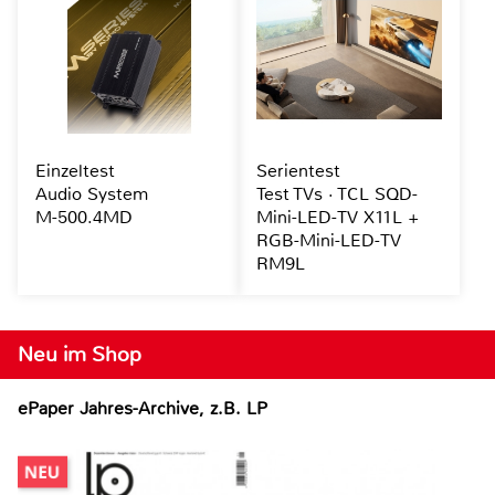
Einzeltest
Serientest
Audio System
Test TVs · TCL SQD-
M-500.4MD
Mini-LED-TV X11L +
RGB-Mini-LED-TV
RM9L
Neu im Shop
ePaper Jahres-Archive, z.B. LP