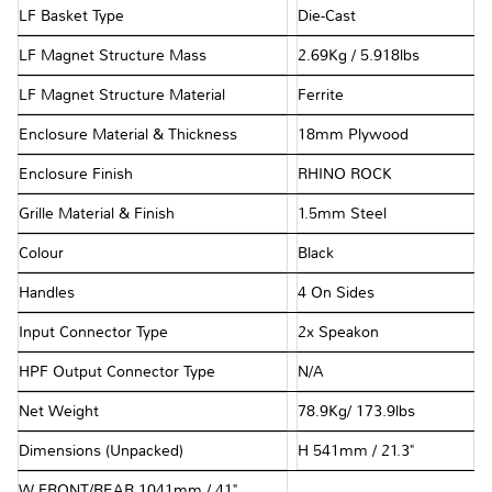
LF Basket Type
Die-Cast
LF Magnet Structure Mass
2.69Kg / 5.918lbs
LF Magnet Structure Material
Ferrite
Enclosure Material & Thickness
18mm Plywood
Enclosure Finish
RHINO ROCK
Grille Material & Finish
1.5mm Steel
Colour
Black
Handles
4 On Sides
Input Connector Type
2x Speakon
HPF Output Connector Type
N/A
Net Weight
78.9Kg/ 173.9lbs
Dimensions (Unpacked)
H 541mm / 21.3"
W FRONT/REAR 1041mm / 41"