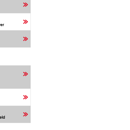
er
eld