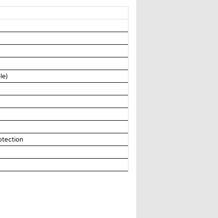
le)
rotection