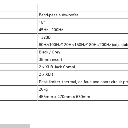
Band-pass subwoofer
15"
45Hz - 200Hz
132dB
80Hz/100Hz/120Hz/150Hz/180Hz/200Hz (adjustab
Black / Grey
35mm insert
2 x XLR Jack Combi
2 x XLR
Peak limiter, thermal, dc fault and short circuit p
26kg
455mm x 470mm x 630mm