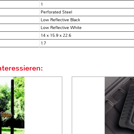
1
Perforated Steel
Low Reflective Black
Low Reflective White
14 x 15.9 x 22.6
1.7
teressieren: