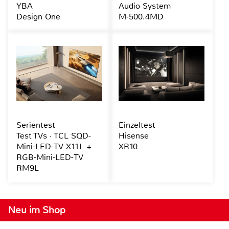
YBA
Audio System
Design One
M-500.4MD
Serientest
Einzeltest
Test TVs · TCL SQD-
Hisense
Mini-LED-TV X11L +
XR10
RGB-Mini-LED-TV
RM9L
Neu im Shop