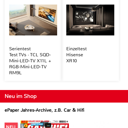
Serientest
Einzeltest
Test TVs · TCL SQD-
Hisense
Mini-LED-TV X11L +
XR10
RGB-Mini-LED-TV
RM9L
Neu im Shop
ePaper Jahres-Archive, z.B. Car & Hifi