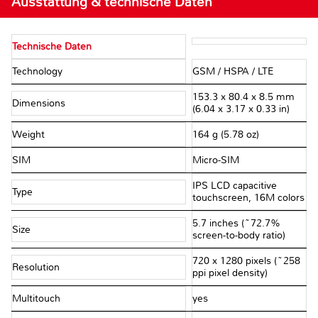
Ausstattung & technische Daten
Technische Daten
Technology
GSM / HSPA / LTE
153.3 x 80.4 x 8.5 mm
Dimensions
(6.04 x 3.17 x 0.33 in)
Weight
164 g (5.78 oz)
SIM
Micro-SIM
IPS LCD capacitive
Type
touchscreen, 16M colors
5.7 inches (~72.7%
Size
screen-to-body ratio)
720 x 1280 pixels (~258
Resolution
ppi pixel density)
Multitouch
yes