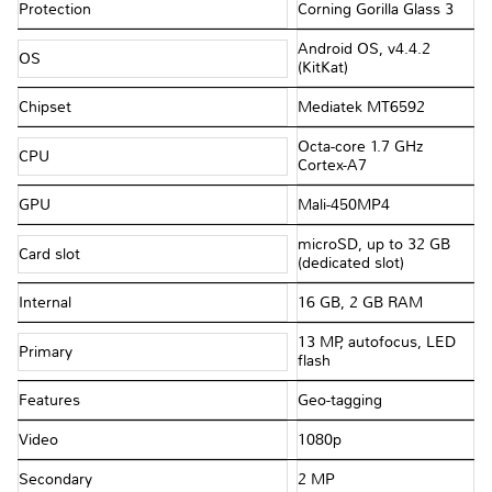
Protection
Corning Gorilla Glass 3
Android OS, v4.4.2
OS
(KitKat)
Chipset
Mediatek MT6592
Octa-core 1.7 GHz
CPU
Cortex-A7
GPU
Mali-450MP4
microSD, up to 32 GB
Card slot
(dedicated slot)
Internal
16 GB, 2 GB RAM
13 MP, autofocus, LED
Primary
flash
Features
Geo-tagging
Video
1080p
Secondary
2 MP