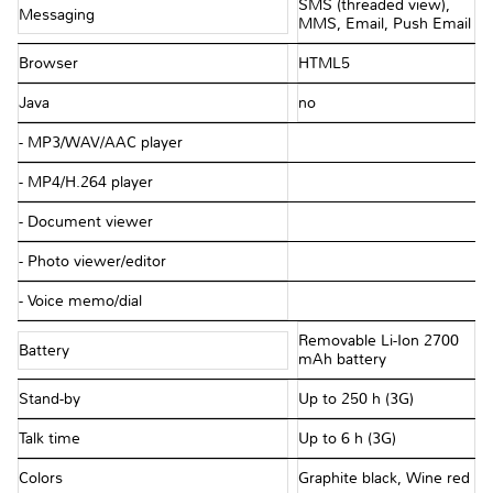
SMS (threaded view),
Messaging
MMS, Email, Push Email
Browser
HTML5
Java
no
- MP3/WAV/AAC player
- MP4/H.264 player
- Document viewer
- Photo viewer/editor
- Voice memo/dial
Removable Li-Ion 2700
Battery
mAh battery
Stand-by
Up to 250 h (3G)
Talk time
Up to 6 h (3G)
Colors
Graphite black, Wine red