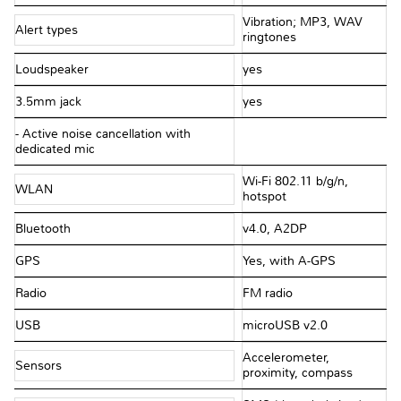
Vibration; MP3, WAV
Alert types
ringtones
Loudspeaker
yes
3.5mm jack
yes
- Active noise cancellation with
dedicated mic
Wi-Fi 802.11 b/g/n,
WLAN
hotspot
Bluetooth
v4.0, A2DP
GPS
Yes, with A-GPS
Radio
FM radio
USB
microUSB v2.0
Accelerometer,
Sensors
proximity, compass