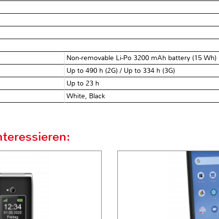
Non-removable Li-Po 3200 mAh battery (15 Wh)
Up to 490 h (2G) / Up to 334 h (3G)
Up to 23 h
White, Black
teressieren: