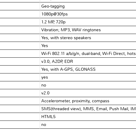
Geo-tagging
1080p@30fps
1.2 MP, 720p
Vibration; MP3, WAV ringtones
Yes, with stereo speakers
Yes
Wi-Fi 802.11 a/b/g/n, dual-band, Wi-Fi Direct, hot
v3.0, A2DP, EDR
Yes, with A-GPS, GLONASS
yes
no
v2.0
Accelerometer, proximity, compass
SMS(threaded view), MMS, Email, Push Mail, IM
HTML5
no