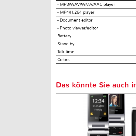
- MP3/WAV/WMA/AAC player
- MP4/H.264 player
- Document editor
- Photo viewer/editor
Battery
Stand-by
Talk time
Colors
Das könnte Sie auch in