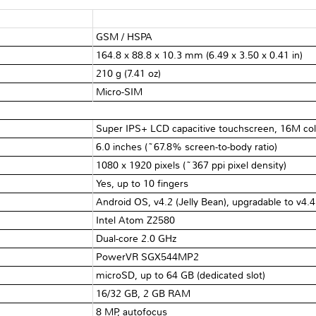
GSM / HSPA
164.8 x 88.8 x 10.3 mm (6.49 x 3.50 x 0.41 in)
210 g (7.41 oz)
Micro-SIM
Super IPS+ LCD capacitive touchscreen, 16M col
6.0 inches (~67.8% screen-to-body ratio)
1080 x 1920 pixels (~367 ppi pixel density)
Yes, up to 10 fingers
Android OS, v4.2 (Jelly Bean), upgradable to v4.4.
Intel Atom Z2580
Dual-core 2.0 GHz
PowerVR SGX544MP2
microSD, up to 64 GB (dedicated slot)
16/32 GB, 2 GB RAM
8 MP, autofocus