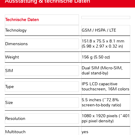
Ausstattung & technische Daten
Technische Daten
Technology
GSM / HSPA / LTE
151.8 x 75.5 x 8.1 mm
Dimensions
(5.98 x 2.97 x 0.32 in)
Weight
156 g (5.50 oz)
Dual SIM (Micro-SIM,
SIM
dual stand-by)
IPS LCD capacitive
Type
touchscreen, 16M colors
5.5 inches (~72.8%
Size
screen-to-body ratio)
1080 x 1920 pixels (~401
Resolution
ppi pixel density)
Multitouch
yes