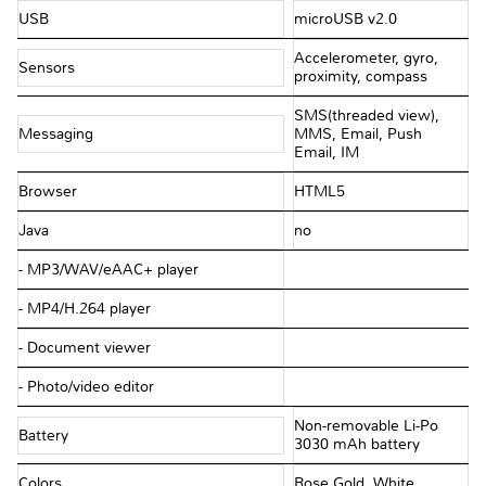
USB
microUSB v2.0
Accelerometer, gyro,
Sensors
proximity, compass
SMS(threaded view),
Messaging
MMS, Email, Push
Email, IM
Browser
HTML5
Java
no
- MP3/WAV/eAAC+ player
- MP4/H.264 player
- Document viewer
- Photo/video editor
Non-removable Li-Po
Battery
3030 mAh battery
Colors
Rose Gold, White