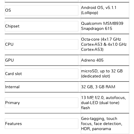
Android OS, v5.1.1
OS
(Lollipop)
Qualcomm MSM8939
Chipset
Snapdragon 615
Octa-core (4x1.7 GHz
CPU
Cortex-A53 & 4x1.0 GHz
Cortex-A53)
GPU
Adreno 405
microSD, up to 32 GB
Card slot
(dedicated slot)
Internal
32 GB, 3 GB RAM
13 MP, f/2.0, autofocus,
Primary
dual-LED (dual tone)
flash
Geo-tagging, touch
Features
focus, face detection,
HDR, panorama