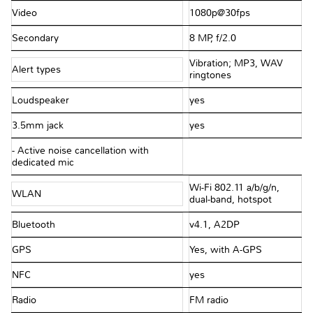
Video
1080p@30fps
Secondary
8 MP, f/2.0
Vibration; MP3, WAV
Alert types
ringtones
Loudspeaker
yes
3.5mm jack
yes
- Active noise cancellation with
dedicated mic
Wi-Fi 802.11 a/b/g/n,
WLAN
dual-band, hotspot
Bluetooth
v4.1, A2DP
GPS
Yes, with A-GPS
NFC
yes
Radio
FM radio