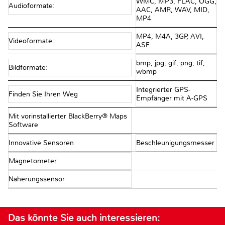
WMC, MP3, FLAC, OGG,
Audioformate:
AAC, AMR, WAV, MID,
MP4
MP4, M4A, 3GP, AVI,
Videoformate:
ASF
bmp, jpg, gif, png, tif,
Bildformate:
wbmp
Integrierter GPS-
Finden Sie Ihren Weg
Empfänger mit A-GPS
Mit vorinstallierter BlackBerry® Maps
Software
Innovative Sensoren
Beschleunigungsmesser
Magnetometer
Näherungssensor
Das könnte Sie auch interessieren: