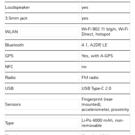
Loudspeaker
yes
3.5mm jack
yes
Wi-Fi 802.11 b/g/n, Wi-Fi
WLAN
Direct, hotspot
Bluetooth
4.1, A2DP, LE
GPS
Yes, with A-GPS
NFC
no
Radio
FM radio
USB
USB Type-C 2.0
Fingerprint (rear-
Sensors
mounted),
accelerometer, proximity
Li-Po 4000 mAh, non-
Type
removable