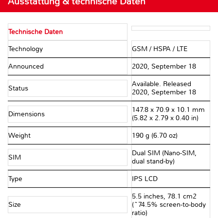
Ausstattung & technische Daten
Technische Daten
Technology
GSM / HSPA / LTE
Announced
2020, September 18
Available. Released
Status
2020, September 18
147.8 x 70.9 x 10.1 mm
Dimensions
(5.82 x 2.79 x 0.40 in)
Weight
190 g (6.70 oz)
Dual SIM (Nano-SIM,
SIM
dual stand-by)
Type
IPS LCD
5.5 inches, 78.1 cm2
Size
(~74.5% screen-to-body
ratio)