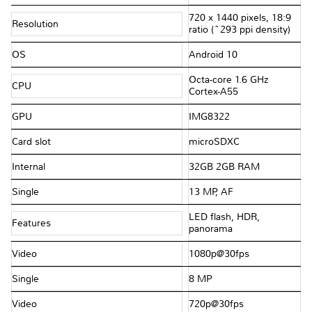
720 x 1440 pixels, 18:9
Resolution
ratio (~293 ppi density)
OS
Android 10
Octa-core 1.6 GHz
CPU
Cortex-A55
GPU
IMG8322
Card slot
microSDXC
Internal
32GB 2GB RAM
Single
13 MP, AF
LED flash, HDR,
Features
panorama
Video
1080p@30fps
Single
8 MP
Video
720p@30fps