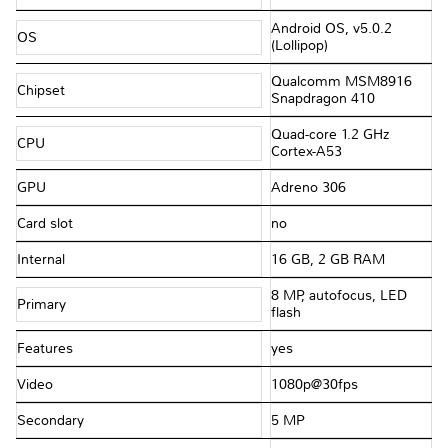
Android OS, v5.0.2
OS
(Lollipop)
Qualcomm MSM8916
Chipset
Snapdragon 410
Quad-core 1.2 GHz
CPU
Cortex-A53
GPU
Adreno 306
Card slot
no
Internal
16 GB, 2 GB RAM
8 MP, autofocus, LED
Primary
flash
Features
yes
Video
1080p@30fps
Secondary
5 MP