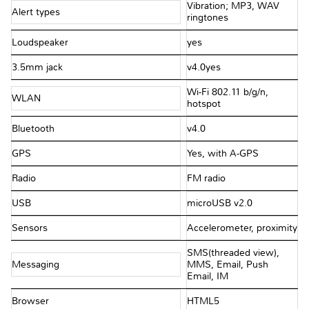
Vibration; MP3, WAV
Alert types
ringtones
Loudspeaker
yes
3.5mm jack
v4.0yes
Wi-Fi 802.11 b/g/n,
WLAN
hotspot
Bluetooth
v4.0
GPS
Yes, with A-GPS
Radio
FM radio
USB
microUSB v2.0
Sensors
Accelerometer, proximity
SMS(threaded view),
Messaging
MMS, Email, Push
Email, IM
Browser
HTML5