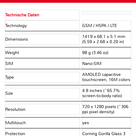
Technische Daten
Technology
GSM / HSPA / LTE
141.9 x 68.1 x 5.1 mm
Dimensions
(5.59 x 2.68 x 0.20 in)
Weight
98 g (3.46 oz)
SIM
Nano-SIM
AMOLED capacitive
Type
touchscreen, 16M colors
4.8 inches (~65.7%
Size
screen-to-body ratio)
720 x 1280 pixels (~306
Resolution
ppi pixel density)
Multitouch
yes
Protection
Corning Gorilla Glass 3