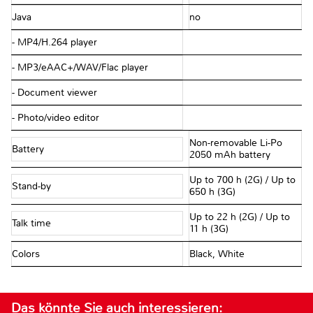
Java
no
- MP4/H.264 player
- MP3/eAAC+/WAV/Flac player
- Document viewer
- Photo/video editor
Non-removable Li-Po
Battery
2050 mAh battery
Up to 700 h (2G) / Up to
Stand-by
650 h (3G)
Up to 22 h (2G) / Up to
Talk time
11 h (3G)
Colors
Black, White
Das könnte Sie auch interessieren: