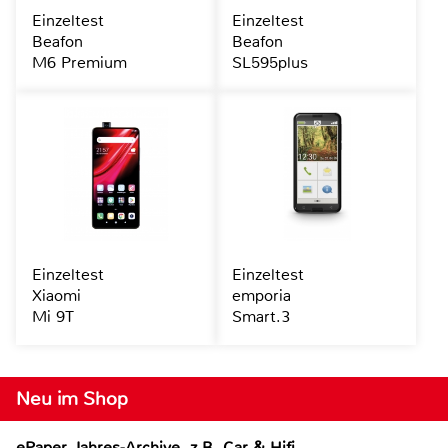
Einzeltest
Einzeltest
Beafon
Beafon
M6 Premium
SL595plus
Einzeltest
Einzeltest
Xiaomi
emporia
Mi 9T
Smart.3
Neu im Shop
ePaper Jahres-Archive, z.B. Car & Hifi