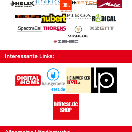
Interessante Links: