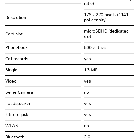
ratio)
176 x 220 pixels (~141
Resolution
ppi density)
microSDHC (dedicated
Card slot
slot)
Phonebook
500 entries
Call records
yes
Single
1.3 MP
Video
yes
Selfie Camera
no
Loudspeaker
yes
3.5mm jack
yes
WLAN
no
Bluetooth
2.0