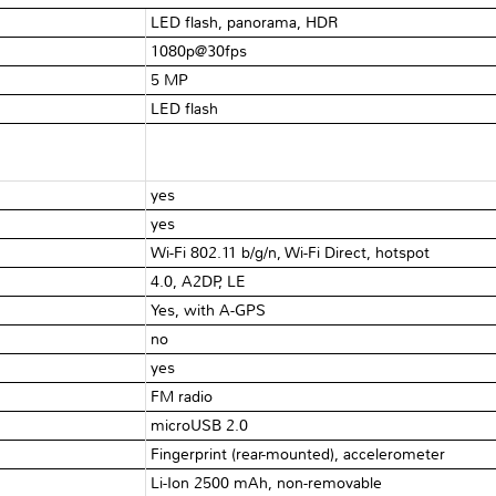
LED flash, panorama, HDR
1080p@30fps
5 MP
LED flash
yes
yes
Wi-Fi 802.11 b/g/n, Wi-Fi Direct, hotspot
4.0, A2DP, LE
Yes, with A-GPS
no
yes
FM radio
microUSB 2.0
Fingerprint (rear-mounted), accelerometer
Li-Ion 2500 mAh, non-removable