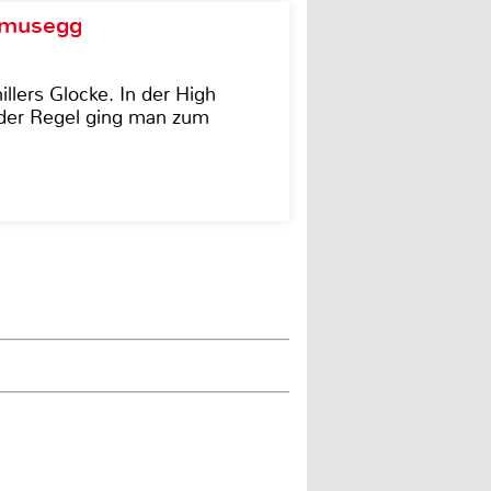
d musegg
illers Glocke. In der High
In der Regel ging man zum