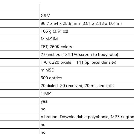
GSM
96.7 x 54 x 25.6 mm (3.81 x 2.13 x 1.01 in)
106 g (3.74 oz)
Mini-SIM
TFT, 260K colors
2.0 inches (~24.1% screen-to-body ratio)
176 x 220 pixels (~141 ppi pixel density)
miniSD
500 entries
20 dialed, 20 received, 20 missed calls
1 MP
yes
no
Vibration; Downloadable polyphonic, MP3 ringto
no
no