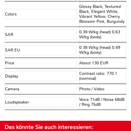
Glossy Black, Textured
Black, Elegant White,
Colors
Vibrant Yellow, Cherry
Blossom Pink, Burgundy
0.39 W/kg (head) 0.63
SAR
W/kg (body)
0.38 W/kg (head) 0.49
SAR EU
W/kg (body)
Price
About 130 EUR
Contrast ratio: 770:1
Display
(nominal)
Camera
Photo / Video
Voice 71dB / Noise 68dB
Loudspeaker
/ Ring 75dB
Das könnte Sie auch interessieren: