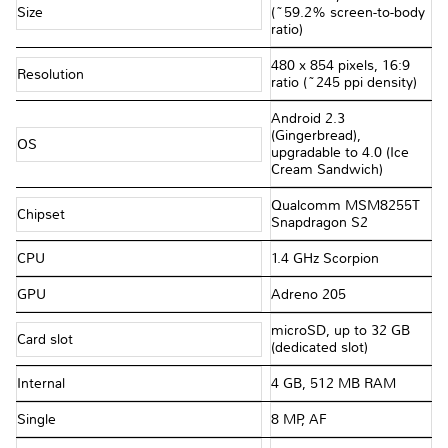
Size
(~59.2% screen-to-body
ratio)
480 x 854 pixels, 16:9
Resolution
ratio (~245 ppi density)
Android 2.3
(Gingerbread),
OS
upgradable to 4.0 (Ice
Cream Sandwich)
Qualcomm MSM8255T
Chipset
Snapdragon S2
CPU
1.4 GHz Scorpion
GPU
Adreno 205
microSD, up to 32 GB
Card slot
(dedicated slot)
Internal
4 GB, 512 MB RAM
Single
8 MP, AF