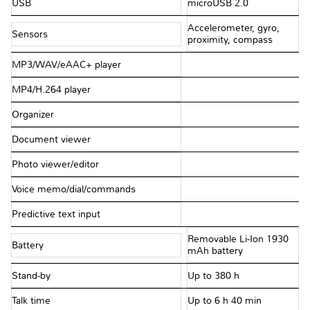
USB
microUSB 2.0
Accelerometer, gyro,
Sensors
proximity, compass
MP3/WAV/eAAC+ player
MP4/H.264 player
Organizer
Document viewer
Photo viewer/editor
Voice memo/dial/commands
Predictive text input
Removable Li-Ion 1930
Battery
mAh battery
Stand-by
Up to 380 h
Talk time
Up to 6 h 40 min