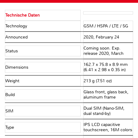
Technische Daten
Technology
GSM / HSPA / LTE / 5G
Announced
2020, February 24
Coming soon. Exp.
Status
release 2020, March
162.7 x 75.8 x 8.9 mm
Dimensions
(6.41 x 2.98 x 0.35 in)
Weight
213 g (7.51 oz)
Glass front, glass back,
Build
aluminum frame
Dual SIM (Nano-SIM,
SIM
dual stand-by)
IPS LCD capacitive
Type
touchscreen, 16M colors