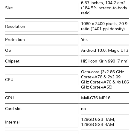
6.57 inches, 104.2 cm2
Size
(~84.5% screen-to-body
ratio)
1080 x 2400 pixels, 20:9
Resolution
ratio (~401 ppi density)
Protection
Yes
OS
Android 10.0; Magic UI 3
Chipset
HiSilicon Kirin 990 (7 nm)
Octa-core (2x2.86 GHz
Cortex-A76 & 2x2.09
CPU
GHz Cortex-A76 & 4x1.86
GHz Cortex-A55)
GPU
Mali-G76 MP16
Card slot
no
128GB 6GB RAM,
Internal
128GB 8GB RAM