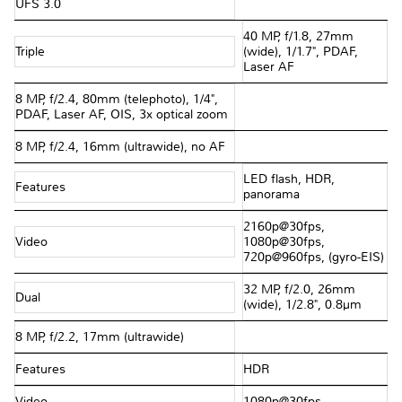
UFS 3.0
40 MP, f/1.8, 27mm
Triple
(wide), 1/1.7", PDAF,
Laser AF
8 MP, f/2.4, 80mm (telephoto), 1/4",
PDAF, Laser AF, OIS, 3x optical zoom
8 MP, f/2.4, 16mm (ultrawide), no AF
LED flash, HDR,
Features
panorama
2160p@30fps,
Video
1080p@30fps,
720p@960fps, (gyro-EIS)
32 MP, f/2.0, 26mm
Dual
(wide), 1/2.8", 0.8µm
8 MP, f/2.2, 17mm (ultrawide)
Features
HDR
Video
1080p@30fps