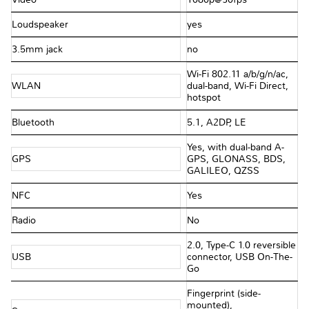
Loudspeaker
yes
3.5mm jack
no
Wi-Fi 802.11 a/b/g/n/ac,
WLAN
dual-band, Wi-Fi Direct,
hotspot
Bluetooth
5.1, A2DP, LE
Yes, with dual-band A-
GPS
GPS, GLONASS, BDS,
GALILEO, QZSS
NFC
Yes
Radio
No
2.0, Type-C 1.0 reversible
USB
connector, USB On-The-
Go
Fingerprint (side-
mounted),