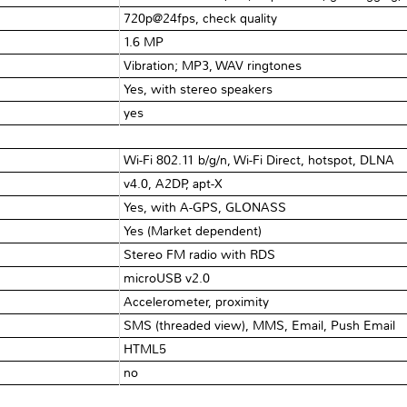
720p@24fps, check quality
1.6 MP
Vibration; MP3, WAV ringtones
Yes, with stereo speakers
yes
Wi-Fi 802.11 b/g/n, Wi-Fi Direct, hotspot, DLNA
v4.0, A2DP, apt-X
Yes, with A-GPS, GLONASS
Yes (Market dependent)
Stereo FM radio with RDS
microUSB v2.0
Accelerometer, proximity
SMS (threaded view), MMS, Email, Push Email
HTML5
no