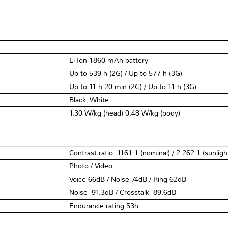
Li-Ion 1860 mAh battery
Up to 539 h (2G) / Up to 577 h (3G)
Up to 11 h 20 min (2G) / Up to 11 h (3G)
Black, White
1.30 W/kg (head) 0.48 W/kg (body)
Contrast ratio: 1161:1 (nominal) / 2.262:1 (sunligh
Photo / Video
Voice 66dB / Noise 74dB / Ring 62dB
Noise -91.3dB / Crosstalk -89.6dB
Endurance rating 53h