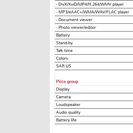
- DivX/XviD/MP4/H.264/WMV player
- MP3/eAAC+/WMA/WAV/FLAC player
- Document viewer
- Photo viewer/editor
Battery
Stand-by
Talk time
Colors
SAR US
Price group
Display
Camera
Loudspeaker
Audio quality
Battery life