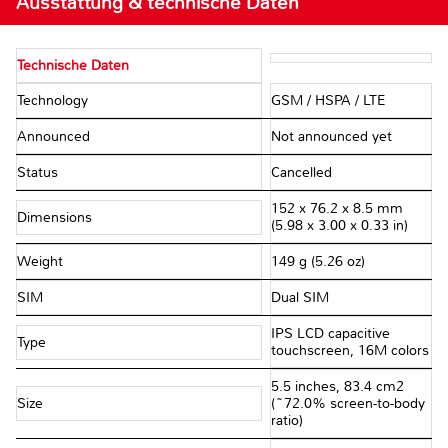
Ausstattung & technische Daten
Technische Daten
Technology
GSM / HSPA / LTE
Announced
Not announced yet
Status
Cancelled
152 x 76.2 x 8.5 mm
Dimensions
(5.98 x 3.00 x 0.33 in)
Weight
149 g (5.26 oz)
SIM
Dual SIM
IPS LCD capacitive
Type
touchscreen, 16M colors
5.5 inches, 83.4 cm2
Size
(~72.0% screen-to-body
ratio)