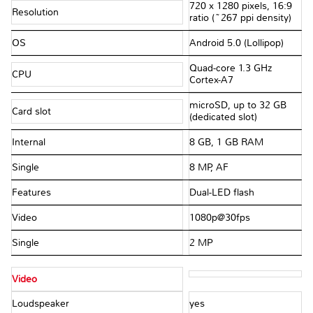
720 x 1280 pixels, 16:9
Resolution
ratio (~267 ppi density)
OS
Android 5.0 (Lollipop)
Quad-core 1.3 GHz
CPU
Cortex-A7
microSD, up to 32 GB
Card slot
(dedicated slot)
Internal
8 GB, 1 GB RAM
Single
8 MP, AF
Features
Dual-LED flash
Video
1080p@30fps
Single
2 MP
Video
Loudspeaker
yes