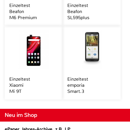
Einzeltest
Einzeltest
Beafon
Beafon
M6 Premium
SL595plus
Einzeltest
Einzeltest
Xiaomi
emporia
Mi 9T
Smart.3
Neu im Shop
ePaper Jahres-Archive, z.B. LP