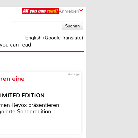
Anmelden
English (Google Translate)
 you can read
Anzeige
ren eine
– LIMITED EDITION
men Revox präsentieren
nierte Sonderedition...