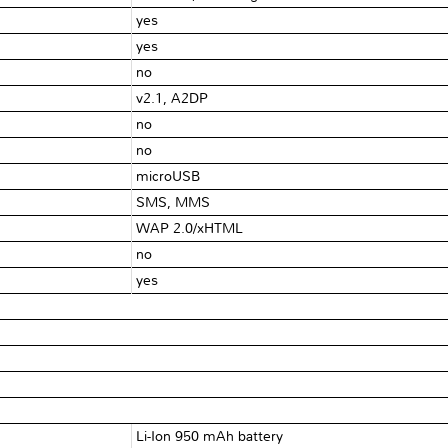
yes
yes
no
v2.1, A2DP
no
no
microUSB
SMS, MMS
WAP 2.0/xHTML
no
yes
Li-Ion 950 mAh battery