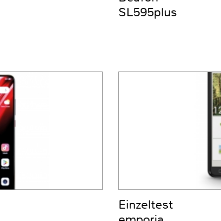
SL595plus
Einzeltest
emporia