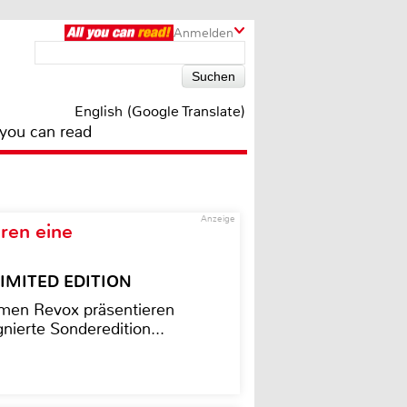
Anmelden
English (Google Translate)
 you can read
Anzeige
ren eine
– LIMITED EDITION
men Revox präsentieren
nierte Sonderedition...