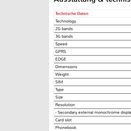
Technische Daten
Technology
2G bands
3G bands
Speed
GPRS
EDGE
Dimensions
Weight
SIM
Type
Size
Resolution
- Secondary external monochrome displ
Card slot
Phonebook