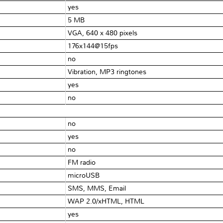
yes
5 MB
VGA, 640 x 480 pixels
176x144@15fps
no
Vibration, MP3 ringtones
yes
no
no
yes
no
FM radio
microUSB
SMS, MMS, Email
WAP 2.0/xHTML, HTML
yes