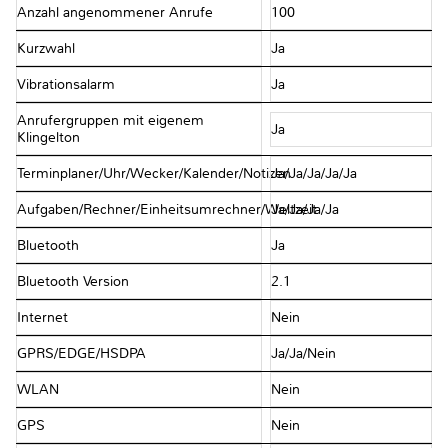
Anzahl angenommener Anrufe
100
Kurzwahl
Ja
Vibrationsalarm
Ja
Anrufergruppen mit eigenem
Ja
Klingelton
Terminplaner/Uhr/Wecker/Kalender/Notizen
Ja/Ja/Ja/Ja/Ja
Aufgaben/Rechner/Einheitsumrechner/Weltzeit
Ja/Ja/Ja/Ja
Bluetooth
Ja
Bluetooth Version
2.1
Internet
Nein
GPRS/EDGE/HSDPA
Ja/Ja/Nein
WLAN
Nein
GPS
Nein