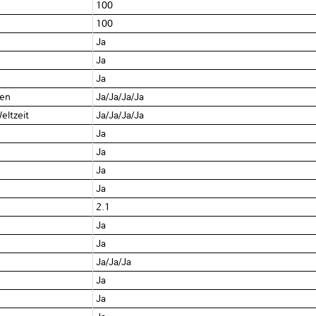
100
100
Ja
Ja
Ja
zen
Ja/Ja/Ja/Ja
eltzeit
Ja/Ja/Ja/Ja
Ja
Ja
Ja
Ja
2.1
Ja
Ja
Ja/Ja/Ja
Ja
Ja