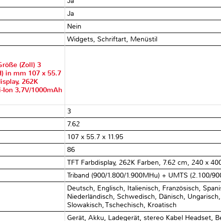
Ja
Ja
Nein
Widgets, Schriftart, Menüstil
röße (Zoll) 3
H) in mm 107 x 55.7
isplay, 262K
Li-Ion 3,7V/1000mAh
3
7.62
107 x 55.7 x 11.95
86
TFT Farbdisplay, 262K Farben, 7.62 cm, 240 x 400
Triband (900/1.800/1.900MHu) + UMTS (2.100/90
Deutsch, Englisch, Italienisch, Französisch, Spani
Niederländisch, Schwedisch, Dänisch, Ungarisch,
Slowakisch, Tschechisch, Kroatisch
Gerät, Akku, Ladegerät, stereo Kabel Headset, 