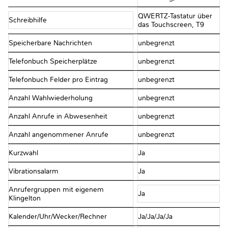
QWERTZ-Tastatur über
Schreibhilfe
das Touchscreen, T9
Speicherbare Nachrichten
unbegrenzt
Telefonbuch Speicherplätze
unbegrenzt
Telefonbuch Felder pro Eintrag
unbegrenzt
Anzahl Wahlwiederholung
unbegrenzt
Anzahl Anrufe in Abwesenheit
unbegrenzt
Anzahl angenommener Anrufe
unbegrenzt
Kurzwahl
Ja
Vibrationsalarm
Ja
Anrufergruppen mit eigenem
Ja
Klingelton
Kalender/Uhr/Wecker/Rechner
Ja/Ja/Ja/Ja