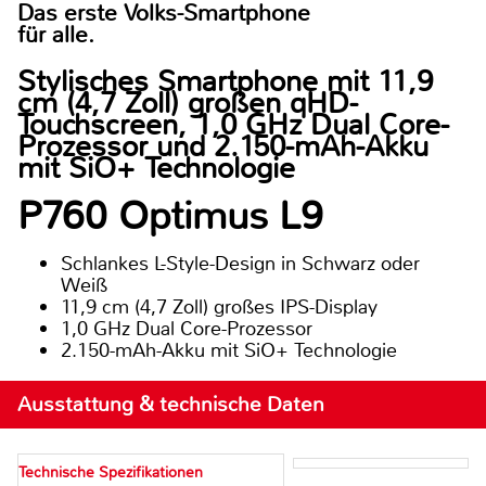
Das erste Volks-Smartphone
für alle.
Stylisches Smartphone mit 11,9
cm (4,7 Zoll) großen qHD-
Touchscreen, 1,0 GHz Dual Core-
Prozessor und 2.150-mAh-Akku
mit SiO+ Technologie
P760 Optimus L9
Schlankes L-Style-Design in Schwarz oder
Weiß
11,9 cm (4,7 Zoll) großes IPS-Display
1,0 GHz Dual Core-Prozessor
2.150-mAh-Akku mit SiO+ Technologie
Ausstattung & technische Daten
Technische Spezifikationen