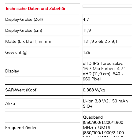
Technische Daten und Zubehör
Display-Größe (Zoll)
4,7
Display-Größe (cm)
11,9
Maße (L x B x H) in mm
131,9 x 68,2 x 9,1
Gewicht (g)
125
qHD IPS Farbdisplay,
16.7 Mio Farben, 4,7”
Display
qHD (11,9 cm), 540 x
960 Pixel
SAR-Wert (Kopf)
0,388 W/kg
Li-Ion 3,8 V/2.150 mAh
Akku
SiO+
Quadband
(850/900/1.800/1.900
Frequenzbänder
MHz) + UMTS
(850/900/1.900/2.100