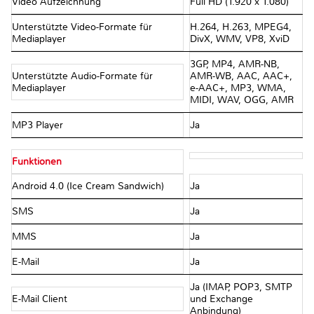
Video Aufzeichnung
Full HD (1.920 x 1.080)
Unterstützte Video-Formate für
H.264, H.263, MPEG4,
Mediaplayer
DivX, WMV, VP8, XviD
3GP, MP4, AMR-NB,
Unterstützte Audio-Formate für
AMR-WB, AAC, AAC+,
Mediaplayer
e-AAC+, MP3, WMA,
MIDI, WAV, OGG, AMR
MP3 Player
Ja
Funktionen
Android 4.0 (Ice Cream Sandwich)
Ja
SMS
Ja
MMS
Ja
E-Mail
Ja
Ja (IMAP, POP3, SMTP
E-Mail Client
und Exchange
Anbindung)