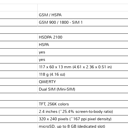
GSM / HSPA
GSM 900 / 1800 - SIM 1
HSDPA 2100
HSPA
yes
yes
117 x 60 x 13 mm (4.61 x 2.36 x 0.51 in)
118 g (4.16 oz)
QWERTY
Dual SIM (Mini-SIM)
TFT, 256K colors
2.4 inches (~25.4% screen-to-body ratio)
320 x 240 pixels (~167 ppi pixel density)
microSD, up to 8 GB (dedicated slot)