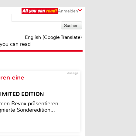
Anmelden
English (Google Translate)
 you can read
Anzeige
ren eine
– LIMITED EDITION
men Revox präsentieren
nierte Sonderedition...