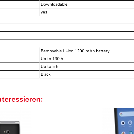
Downloadable
yes
Removable Li-Ion 1200 mAh battery
Up to 130 h
Up to 5 h
Black
teressieren: