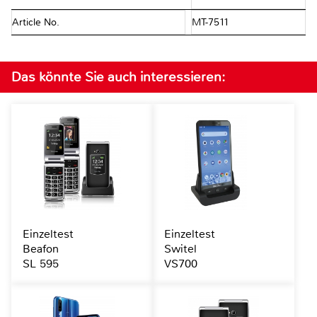
Article No.
MT-7511
Das könnte Sie auch interessieren:
Einzeltest
Einzeltest
Beafon
Switel
SL 595
VS700