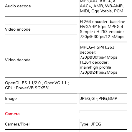
MP3,AAC,AAC+, e
Audio decode
AAC+, AMR, WB-AMR,
MIDI, Ogg Vorbis, PCM
H.264 encoder: baseline
HVGA @15fps MPEG-4
Video encode
Simple / H.263 encoder:
720p@ 30fps/12.5Mbps
MPEG-4 SP/H.263
decoder:
720p@30fps/4Mbps
Video decode
H.264 decoder:
main/high profile
720p@24fps/2Mbps
OpenGL ES 1.1/2.0 , OpenVG 1.1 ;
GPU: PowerVR SGX531
Image
JPEG,GIF,PNG,BMP
Camera
Camera/Pixel
Type: JPEG