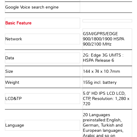
Google Voice search engine
Basic Feature
GSM/GPRS/EDGE
Network
900/1800/1900 HSPA
900/2100 MHz
2G: Edge 3G UMTS :
Data
HSPA Release 6
Size
144 x 74 x 10.7mm
Weight
155g incl. battery
5.0" HD IPS LCD LCD,
LCD&TP
CTP, Resolution: 1,280 x
720
20 Languages
preinstalled:English,
Language
German, Turkish and
European languages,
Arabic and so on