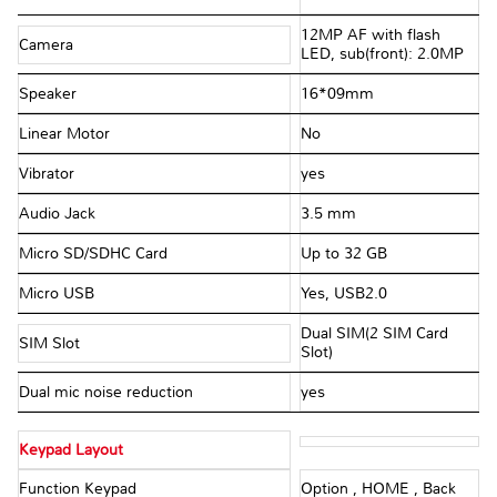
12MP AF with flash
Camera
LED, sub(front): 2.0MP
Speaker
16*09mm
Linear Motor
No
Vibrator
yes
Audio Jack
3.5 mm
Micro SD/SDHC Card
Up to 32 GB
Micro USB
Yes, USB2.0
Dual SIM(2 SIM Card
SIM Slot
Slot)
Dual mic noise reduction
yes
Keypad Layout
Function Keypad
Option , HOME , Back