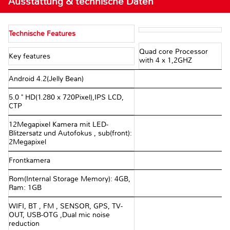
Ausstattung & technische Daten
Technische Features
Quad core Processor
Key features
with 4 x 1,2GHZ
Android 4.2(Jelly Bean)
5.0 " HD(1.280 x 720Pixel),IPS LCD,
CTP
12Megapixel Kamera mit LED-
Blitzersatz und Autofokus , sub(front):
2Megapixel
Frontkamera
Rom(Internal Storage Memory): 4GB,
Ram: 1GB
WIFI, BT , FM , SENSOR, GPS, TV-
OUT, USB-OTG ,Dual mic noise
reduction