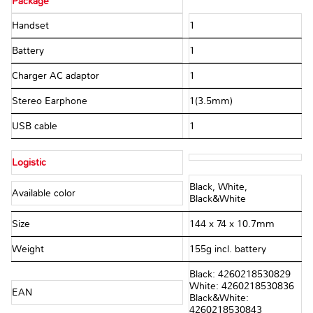
Package
Handset
1
Battery
1
Charger AC adaptor
1
Stereo Earphone
1(3.5mm)
USB cable
1
Logistic
Black, White,
Available color
Black&White
Size
144 x 74 x 10.7mm
Weight
155g incl. battery
Black: 4260218530829
White: 4260218530836
EAN
Black&White:
4260218530843