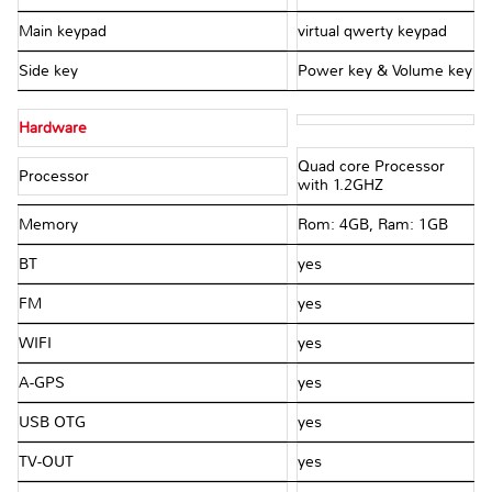
Main keypad
virtual qwerty keypad
Side key
Power key & Volume key
Hardware
Quad core Processor
Processor
with 1.2GHZ
Memory
Rom: 4GB, Ram: 1GB
BT
yes
FM
yes
WIFI
yes
A-GPS
yes
USB OTG
yes
TV-OUT
yes