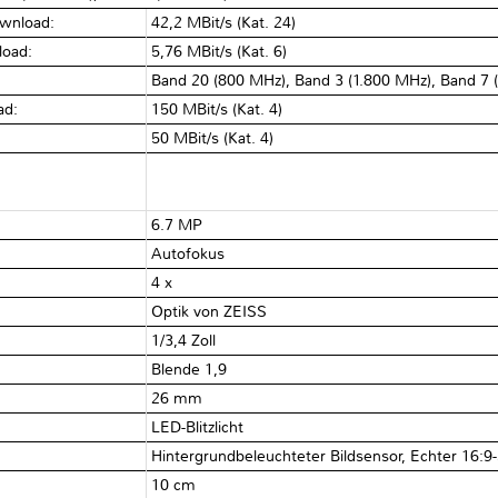
wnload:
42,2 MBit/s (Kat. 24)
load:
5,76 MBit/s (Kat. 6)
Band 20 (800 MHz), Band 3 (1.800 MHz), Band 7 
ad:
150 MBit/s (Kat. 4)
:
50 MBit/s (Kat. 4)
6.7 MP
Autofokus
4 x
Optik von ZEISS
1/3,4 Zoll
Blende 1,9
26 mm
LED-Blitzlicht
Hintergrundbeleuchteter Bildsensor, Echter 16:9
10 cm