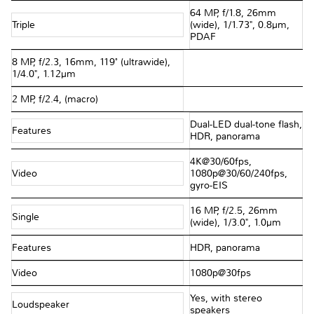
64 MP, f/1.8, 26mm
Triple
(wide), 1/1.73", 0.8µm,
PDAF
8 MP, f/2.3, 16mm, 119˚ (ultrawide),
1/4.0", 1.12µm
2 MP, f/2.4, (macro)
Dual-LED dual-tone flash,
Features
HDR, panorama
4K@30/60fps,
Video
1080p@30/60/240fps,
gyro-EIS
16 MP, f/2.5, 26mm
Single
(wide), 1/3.0", 1.0µm
Features
HDR, panorama
Video
1080p@30fps
Yes, with stereo
Loudspeaker
speakers