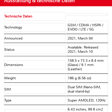
Ausstattung & technische Daten
Technische Daten
GSM / CDMA / HSPA /
Technology
EVDO / LTE / 5G
Announced
2021, March 04
Available. Released
Status
2021, March 10
158.5 x 73.3 x 8.4 mm
Dimensions
(Glass) / 9.1 mm
(Leather)
Weight
186 g (6.56 oz)
Dual SIM (Nano-SIM,
SIM
dual stand-by)
Type
Super AMOLED, 120Hz
6.43 inches, 99.8 cm2