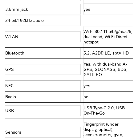
3.5mm jack
yes
24-bit/192kHz audio
Wi-Fi 802.11 a/b/g/n/ac/6,
WLAN
dual-band, Wi-Fi Direct,
hotspot
Bluetooth
5.2, A2DP, LE, aptX HD
Yes, with dual-band A-
GPS
GPS, GLONASS, BDS,
GALILEO
NFC
yes
Radio
no
USB Type-C 2.0, USB
USB
On-The-Go
Fingerprint (under
display, optical),
Sensors
accelerometer, gyro,