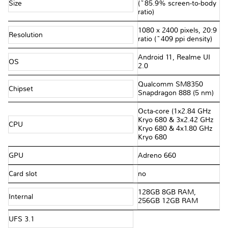
Size
(~85.9% screen-to-body
ratio)
1080 x 2400 pixels, 20:9
Resolution
ratio (~409 ppi density)
Android 11, Realme UI
OS
2.0
Qualcomm SM8350
Chipset
Snapdragon 888 (5 nm)
Octa-core (1x2.84 GHz
Kryo 680 & 3x2.42 GHz
CPU
Kryo 680 & 4x1.80 GHz
Kryo 680
GPU
Adreno 660
Card slot
no
128GB 8GB RAM,
Internal
256GB 12GB RAM
UFS 3.1