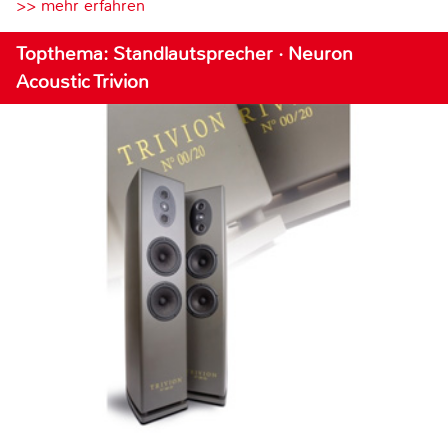
>> mehr erfahren
Topthema: Standlautsprecher · Neuron
Acoustic Trivion