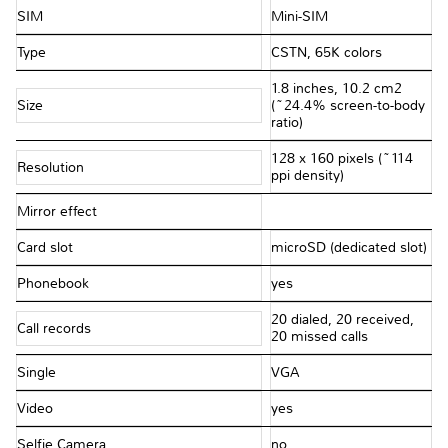
SIM
Mini-SIM
Type
CSTN, 65K colors
1.8 inches, 10.2 cm2
Size
(~24.4% screen-to-body
ratio)
128 x 160 pixels (~114
Resolution
ppi density)
Mirror effect
Card slot
microSD (dedicated slot)
Phonebook
yes
20 dialed, 20 received,
Call records
20 missed calls
Single
VGA
Video
yes
Selfie Camera
no