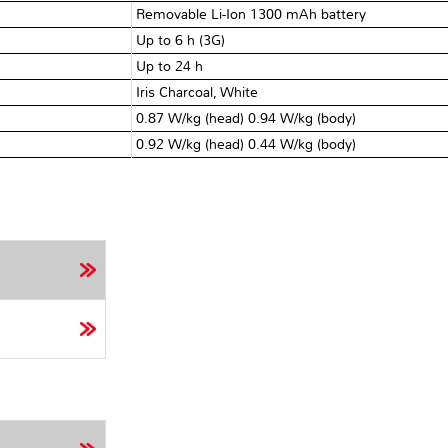
Removable Li-Ion 1300 mAh battery
Up to 6 h (3G)
Up to 24 h
Iris Charcoal, White
0.87 W/kg (head) 0.94 W/kg (body)
0.92 W/kg (head) 0.44 W/kg (body)