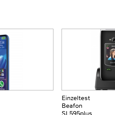
Einzeltest
Beafon
SL595plus