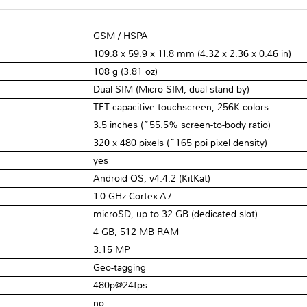
GSM / HSPA
109.8 x 59.9 x 11.8 mm (4.32 x 2.36 x 0.46 in)
108 g (3.81 oz)
Dual SIM (Micro-SIM, dual stand-by)
TFT capacitive touchscreen, 256K colors
3.5 inches (~55.5% screen-to-body ratio)
320 x 480 pixels (~165 ppi pixel density)
yes
Android OS, v4.4.2 (KitKat)
1.0 GHz Cortex-A7
microSD, up to 32 GB (dedicated slot)
4 GB, 512 MB RAM
3.15 MP
Geo-tagging
480p@24fps
no