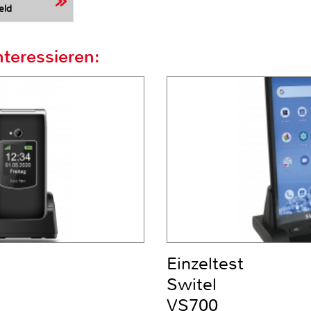
eld
teressieren:
Einzeltest
Switel
VS700