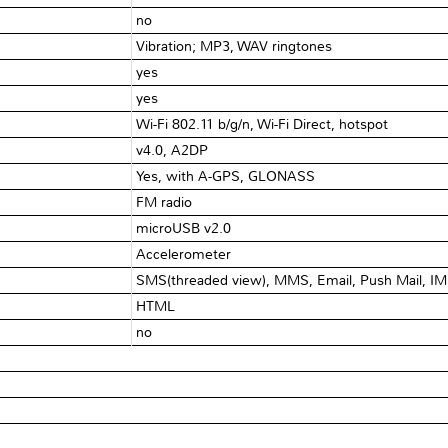
no
Vibration; MP3, WAV ringtones
yes
yes
Wi-Fi 802.11 b/g/n, Wi-Fi Direct, hotspot
v4.0, A2DP
Yes, with A-GPS, GLONASS
FM radio
microUSB v2.0
Accelerometer
SMS(threaded view), MMS, Email, Push Mail, IM
HTML
no