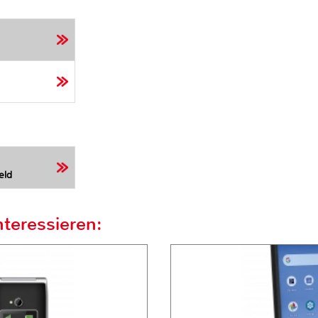
eld
teressieren: