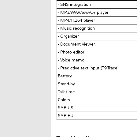
- SNS integration
- MP3/WAV/eAAC+ player
- MP4/H.264 player
- Music recognition
- Organizer
- Document viewer
- Photo editor
- Voice memo
- Predictive text input (T9 Trace)
Battery
Stand-by
Talk time
Colors
SAR US
SAR EU