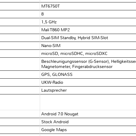
MT6750T
8
1,5 GHz
Mali T860 MP2
Dual-SIM Standby, Hybrid SIM-Slot
Nano-SIM
microSD, microSDHC, microSDXC
Beschleunigungssensor (G-Sensor), Helligkeitss
Magnetometer, Fingerabdrucksensor
GPS, GLONASS
UKW-Radio
Lautsprecher
Android 7.0 Nougat
Stock Android
Google Maps