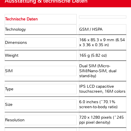
Ausstattung & technische Daten
Technische Daten
Technology
GSM / HSPA
166 x 85.3 x 9 mm (6.54
Dimensions
x 3.36 x 0.35 in)
Weight
165 g (5.82 oz)
Dual SIM (Micro-
SIM
SIM/Nano-SIM, dual
stand-by)
IPS LCD capacitive
Type
touchscreen, 16M colors
6.0 inches (~70.1%
Size
screen-to-body ratio)
720 x 1280 pixels (~245
Resolution
ppi pixel density)