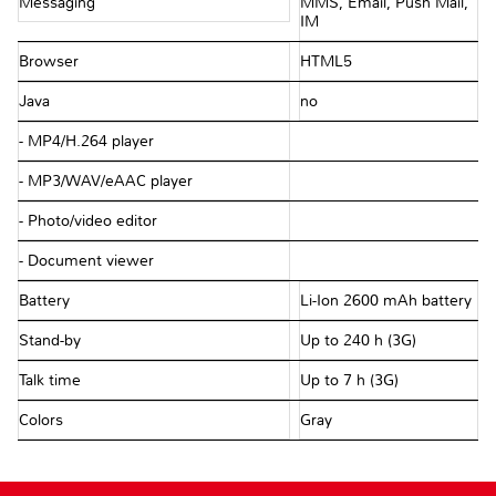
Messaging
MMS, Email, Push Mail,
IM
Browser
HTML5
Java
no
- MP4/H.264 player
- MP3/WAV/eAAC player
- Photo/video editor
- Document viewer
Battery
Li-Ion 2600 mAh battery
Stand-by
Up to 240 h (3G)
Talk time
Up to 7 h (3G)
Colors
Gray