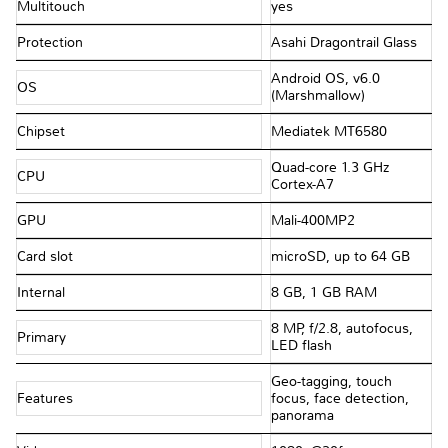
Multitouch
yes
Protection
Asahi Dragontrail Glass
Android OS, v6.0
OS
(Marshmallow)
Chipset
Mediatek MT6580
Quad-core 1.3 GHz
CPU
Cortex-A7
GPU
Mali-400MP2
Card slot
microSD, up to 64 GB
Internal
8 GB, 1 GB RAM
8 MP, f/2.8, autofocus,
Primary
LED flash
Geo-tagging, touch
Features
focus, face detection,
panorama