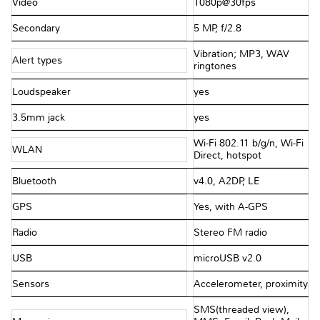
Video
1080p@30fps
Secondary
5 MP, f/2.8
Vibration; MP3, WAV
Alert types
ringtones
Loudspeaker
yes
3.5mm jack
yes
Wi-Fi 802.11 b/g/n, Wi-Fi
WLAN
Direct, hotspot
Bluetooth
v4.0, A2DP, LE
GPS
Yes, with A-GPS
Radio
Stereo FM radio
USB
microUSB v2.0
Sensors
Accelerometer, proximity
SMS(threaded view),