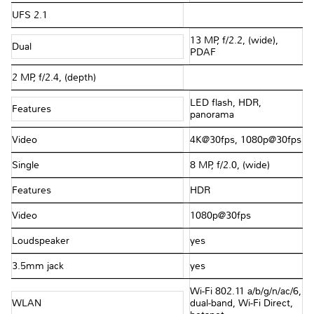
UFS 2.1
13 MP, f/2.2, (wide),
Dual
PDAF
2 MP, f/2.4, (depth)
LED flash, HDR,
Features
panorama
Video
4K@30fps, 1080p@30fps
Single
8 MP, f/2.0, (wide)
Features
HDR
Video
1080p@30fps
Loudspeaker
yes
3.5mm jack
yes
Wi-Fi 802.11 a/b/g/n/ac/6,
WLAN
dual-band, Wi-Fi Direct,