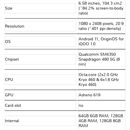
6.58 inches, 104.3 cm2
Size
(~84.2% screen-to-body
ratio)
1080 x 2408 pixels, 20:9
Resolution
ratio (~401 ppi density)
Android 11, OriginOS for
OS
iQOO 1.0
Qualcomm SM4350
Chipset
Snapdragon 480 5G (8
nm)
Octa-core (2x2.0 GHz
CPU
Kryo 460 & 6x1.8 GHz
Kryo 460)
GPU
Adreno 619
Card slot
no
64GB 6GB RAM, 128GB
Internal
4GB RAM, 128GB 8GB
RAM