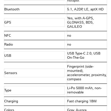
hotspot
Bluetooth
5.1, A2DP, LE, aptX HD
Yes, with A-GPS,
GPS
GLONASS, BDS,
GALILEO
NFC
no
Radio
no
USB Type-C 2.0, USB
USB
On-The-Go
Fingerprint (side-
mounted),
Sensors
accelerometer, proximity,
compass
Li-Po 5000 mAh, non-
Type
removable
Charging
Fast charging 18W
Colors
Gray, Aurora