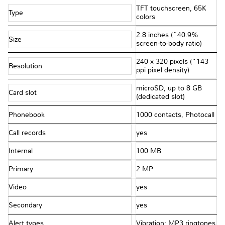
TFT touchscreen, 65K
Type
colors
2.8 inches (~40.9%
Size
screen-to-body ratio)
240 x 320 pixels (~143
Resolution
ppi pixel density)
microSD, up to 8 GB
Card slot
(dedicated slot)
Phonebook
1000 contacts, Photocall
Call records
yes
Internal
100 MB
Primary
2 MP
Video
yes
Secondary
yes
Alert types
Vibration; MP3 ringtones