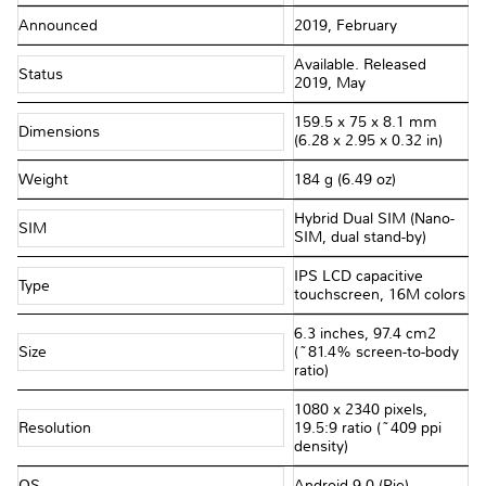
Announced
2019, February
Available. Released
Status
2019, May
159.5 x 75 x 8.1 mm
Dimensions
(6.28 x 2.95 x 0.32 in)
Weight
184 g (6.49 oz)
Hybrid Dual SIM (Nano-
SIM
SIM, dual stand-by)
IPS LCD capacitive
Type
touchscreen, 16M colors
6.3 inches, 97.4 cm2
Size
(~81.4% screen-to-body
ratio)
1080 x 2340 pixels,
Resolution
19.5:9 ratio (~409 ppi
density)
OS
Android 9.0 (Pie)