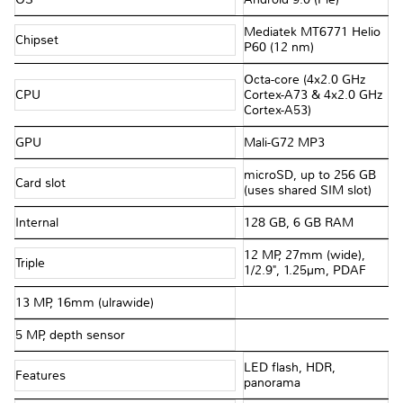
Mediatek MT6771 Helio
Chipset
P60 (12 nm)
Octa-core (4x2.0 GHz
CPU
Cortex-A73 & 4x2.0 GHz
Cortex-A53)
GPU
Mali-G72 MP3
microSD, up to 256 GB
Card slot
(uses shared SIM slot)
Internal
128 GB, 6 GB RAM
12 MP, 27mm (wide),
Triple
1/2.9", 1.25µm, PDAF
13 MP, 16mm (ulrawide)
5 MP, depth sensor
LED flash, HDR,
Features
panorama