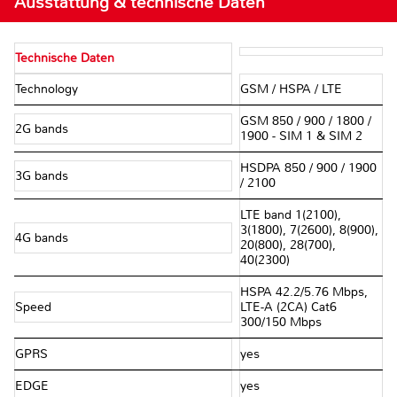
Ausstattung & technische Daten
Technische Daten
Technology
GSM / HSPA / LTE
GSM 850 / 900 / 1800 /
2G bands
1900 - SIM 1 & SIM 2
HSDPA 850 / 900 / 1900
3G bands
/ 2100
LTE band 1(2100),
3(1800), 7(2600), 8(900),
4G bands
20(800), 28(700),
40(2300)
HSPA 42.2/5.76 Mbps,
Speed
LTE-A (2CA) Cat6
300/150 Mbps
GPRS
yes
EDGE
yes