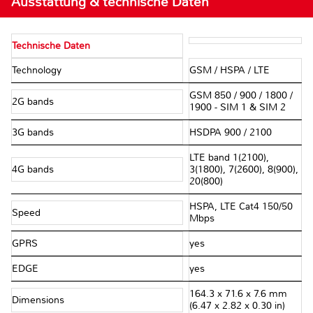
Ausstattung & technische Daten
Technische Daten
Technology
GSM / HSPA / LTE
GSM 850 / 900 / 1800 /
2G bands
1900 - SIM 1 & SIM 2
3G bands
HSDPA 900 / 2100
LTE band 1(2100),
4G bands
3(1800), 7(2600), 8(900),
20(800)
HSPA, LTE Cat4 150/50
Speed
Mbps
GPRS
yes
EDGE
yes
164.3 x 71.6 x 7.6 mm
Dimensions
(6.47 x 2.82 x 0.30 in)