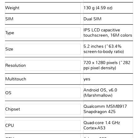
Weight
130 g (4.59 oz)
SIM
Dual SIM
IPS LCD capacitive
Type
touchscreen, 16M colors
5.2 inches (~63.4%
Size
screen-to-body ratio)
720 x 1280 pixels (~282
Resolution
ppi pixel density)
Multitouch
yes
Android OS, v6.0
OS
(Marshmallow)
Qualcomm MSM8917
Chipset
Snapdragon 425
Quad-core 1.4 GHz
CPU
Cortex-A53