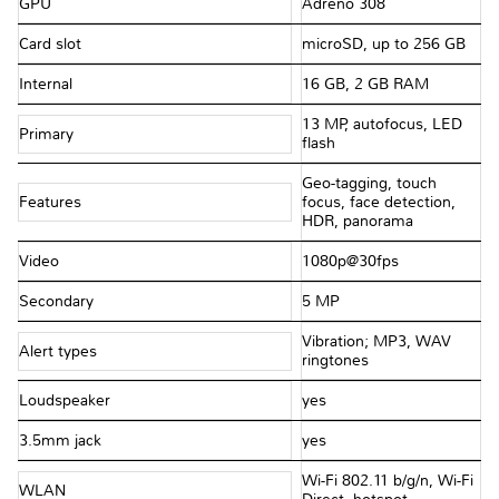
GPU
Adreno 308
Card slot
microSD, up to 256 GB
Internal
16 GB, 2 GB RAM
13 MP, autofocus, LED
Primary
flash
Geo-tagging, touch
Features
focus, face detection,
HDR, panorama
Video
1080p@30fps
Secondary
5 MP
Vibration; MP3, WAV
Alert types
ringtones
Loudspeaker
yes
3.5mm jack
yes
Wi-Fi 802.11 b/g/n, Wi-Fi
WLAN