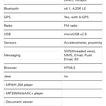
Direct, hotspot
Bluetooth
v4.1, A2DP, LE
GPS
Yes, with A-GPS
Radio
FM radio
USB
microUSB v2.0
Sensors
Accelerometer, proximity
SMS(threaded view),
Messaging
MMS, Email, Push
Email, IM
Browser
HTML5
Java
no
- MP4/H.264 player
- MP3/WAV/eAAC+ player
- Document viewer