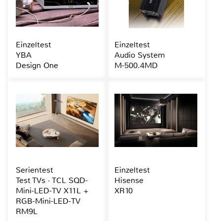
Einzeltest
Einzeltest
YBA
Audio System
Design One
M-500.4MD
Serientest
Einzeltest
Test TVs · TCL SQD-
Hisense
Mini-LED-TV X11L +
XR10
RGB-Mini-LED-TV
RM9L