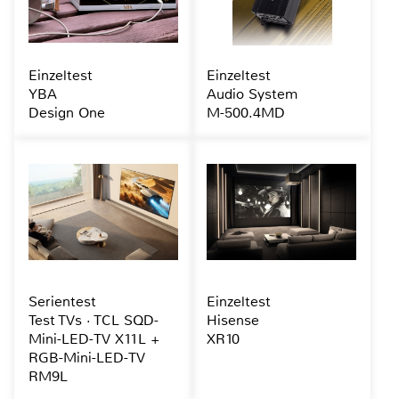
Einzeltest
Einzeltest
YBA
Audio System
Design One
M-500.4MD
Serientest
Einzeltest
Test TVs · TCL SQD-
Hisense
Mini-LED-TV X11L +
XR10
RGB-Mini-LED-TV
RM9L