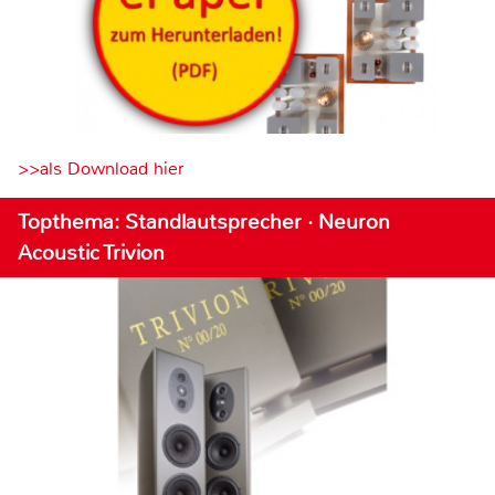
>>als Download hier
Topthema: Standlautsprecher · Neuron
Acoustic Trivion