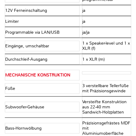
12V Ferneinschaltung
ja
Limiter
ja
Programmable via LAN/USB
ja/ja
1 x Speaker-level und 1 x
Eingänge, umschaltbar
XLR (f)
Durchschleif-Ausgang
1 x XLR (m)
MECHANISCHE KONSTRUKTION
3 verstellbare Tellerfüße
Füße
mit Präzisionsgewinde
Versteifte Konstruktion
Subwoofer-Gehäuse
aus 22-40 mm
Sandwich-Holzplatten
Präzisionsgefrästes MDF
Bass-Hornwölbung
mit
Aluminiumoberfläche