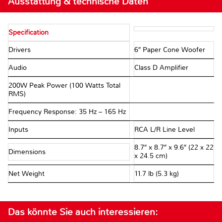
Ausstattung & technische Daten
Specification
Drivers
6″ Paper Cone Woofer
Audio
Class D Amplifier
200W Peak Power (100 Watts Total
RMS)
Frequency Response: 35 Hz – 165 Hz
Inputs
RCA L/R Line Level
8.7″ x 8.7″ x 9.6″ (22 x 22
Dimensions
x 24.5 cm)
Net Weight
11.7 lb (5.3 kg)
Das könnte Sie auch interessieren: