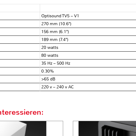
Optisound TV5 – V1
270 mm (10.6″)
156 mm (6.1″)
189 mm (7.4″)
20 watts
80 watts
35 Hz – 500 Hz
0.30%
>65 dB
220 v – 240 v AC
teressieren: