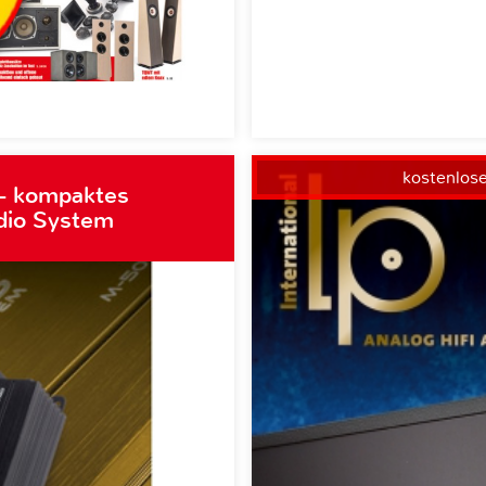
kostenlos
– kompaktes
dio System