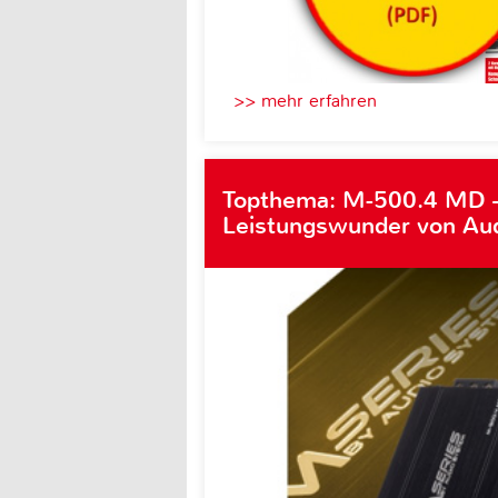
>> mehr erfahren
Topthema: M-500.4 MD 
Leistungswunder von Au