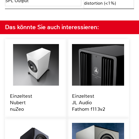
SPL Output
distortion (<1%)
Das könnte Sie auch interessieren:
Einzeltest
Einzeltest
Nubert
JL Audio
nuZeo
Fathom f113v2