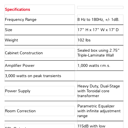
Specifications
Frequency Range
8 Hz to 180Hz, +/- 1dB.
Size
17” H x 17” W x 17" D
Weight
102 lbs
Sealed box using 2.75”
Cabinet Construction
Triple-Laminate Wall
Amplifier Power
1,000 watts r.m.s.
3,000 watts on peak transients
Heavy Duty, Dual-Stage
Power Supply
with Toroidal core
transformer
Parametric Equalizer
Room Correction
with infinite adjustment
range
115dB with low