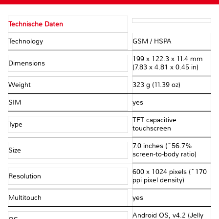
Technische Daten
Technology
GSM / HSPA
199 x 122.3 x 11.4 mm
Dimensions
(7.83 x 4.81 x 0.45 in)
Weight
323 g (11.39 oz)
SIM
yes
TFT capacitive
Type
touchscreen
7.0 inches (~56.7%
Size
screen-to-body ratio)
600 x 1024 pixels (~170
Resolution
ppi pixel density)
Multitouch
yes
Android OS, v4.2 (Jelly