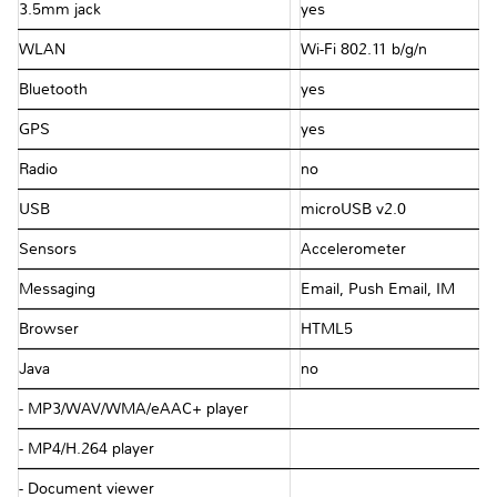
3.5mm jack
yes
WLAN
Wi-Fi 802.11 b/g/n
Bluetooth
yes
GPS
yes
Radio
no
USB
microUSB v2.0
Sensors
Accelerometer
Messaging
Email, Push Email, IM
Browser
HTML5
Java
no
- MP3/WAV/WMA/eAAC+ player
- MP4/H.264 player
- Document viewer