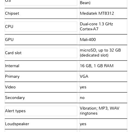
OS
Bean)
Chipset
Mediatek MT8312
Dual-core 1.3 GHz
CPU
Cortex-A7
GPU
Mali-400
microSD, up to 32 GB
Card slot
(dedicated slot)
Internal
16 GB, 1 GB RAM
Primary
VGA
Video
yes
Secondary
no
Vibration; MP3, WAV
Alert types
ringtones
Loudspeaker
yes