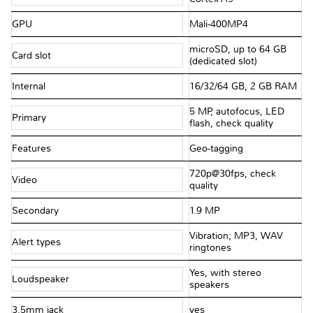
GPU
Mali-400MP4
microSD, up to 64 GB
Card slot
(dedicated slot)
Internal
16/32/64 GB, 2 GB RAM
5 MP, autofocus, LED
Primary
flash, check quality
Features
Geo-tagging
720p@30fps, check
Video
quality
Secondary
1.9 MP
Vibration; MP3, WAV
Alert types
ringtones
Yes, with stereo
Loudspeaker
speakers
3.5mm jack
yes