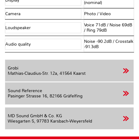
Display
(nominal)
Camera
Photo / Video
Voice 71dB / Noise 69dB
Loudspeaker
/ Ring 79dB
Noise -90.2dB / Crosstalk
Audio quality
-91.3dB
Grobi
Mathias-Claudius-Str. 12a,
41564 Kaarst
Sound Reference
Pasinger Strasse 16,
82166 Gräfelfing
MD Sound GmbH & Co. KG
Wiesgarten 5,
97783 Karsbach-Weyersfeld