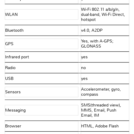
Wi-Fi 802.11 a/b/g/n,
WLAN
dual-band, Wi-Fi Direct,
hotspot
Bluetooth
v4.0, A2DP
Yes, with A-GPS;
GPS
GLONASS
Infrared port
yes
Radio
no
USB
yes
Accelerometer, gyro,
Sensors
compass
SMS(threaded view),
Messaging
MMS, Email, Push
Email, IM
Browser
HTML, Adobe Flash