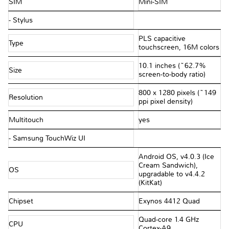
SIM
Mini-SIM
- Stylus
PLS capacitive
Type
touchscreen, 16M colors
10.1 inches (~62.7%
Size
screen-to-body ratio)
800 x 1280 pixels (~149
Resolution
ppi pixel density)
Multitouch
yes
- Samsung TouchWiz UI
Android OS, v4.0.3 (Ice
Cream Sandwich),
OS
upgradable to v4.4.2
(KitKat)
Chipset
Exynos 4412 Quad
Quad-core 1.4 GHz
CPU
Cortex-A9