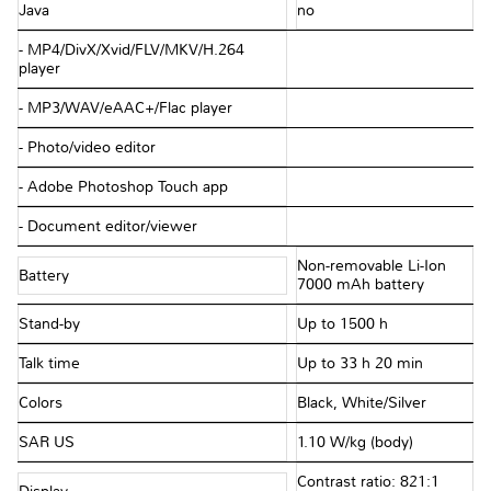
Java
no
- MP4/DivX/Xvid/FLV/MKV/H.264
player
- MP3/WAV/eAAC+/Flac player
- Photo/video editor
- Adobe Photoshop Touch app
- Document editor/viewer
Non-removable Li-Ion
Battery
7000 mAh battery
Stand-by
Up to 1500 h
Talk time
Up to 33 h 20 min
Colors
Black, White/Silver
SAR US
1.10 W/kg (body)
Contrast ratio: 821:1